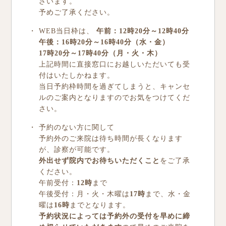
ざいます。
予めご了承ください。
WEB当日枠は、
午前：12時20分～12時40分
午後：16時20分～16時40分（水・金）
17時20分～17時40分（月・火・木）
上記時間に直接窓口にお越しいただいても受
付はいたしかねます。
当日予約枠時間を過ぎてしまうと、キャンセ
ルのご案内となりますのでお気をつけてくだ
さい。
予約のない方に関して
予約外のご来院は待ち時間が長くなります
が、診察が可能です。
外出せず院内でお待ちいただくこと
をご了承
ください。
午前受付：
12時
まで
午後受付：月・火・木曜は
17時
まで、水・金
曜は
16時
までとなります。
予約状況によっては予約外の受付を早めに締