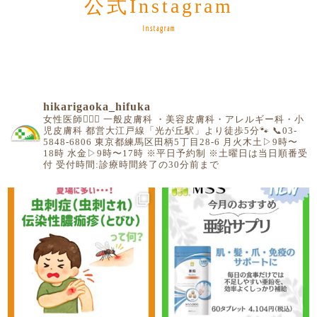
公式Instagram
Instagram
hikarigaoka_hifuka
女性医師👩🏻‍⚕️
一般皮膚科 ・美容皮膚科・アレルギー科・小
児皮膚科
都営大江戸線「光が丘駅」より徒歩5分🐾
📞03-
5848-6806
東京都練馬区田柄5丁目28-6
月火木土▷9時〜
18時
水金▷9時〜17時
※平日予約制
※土曜日は当日順番受
付
受付時間:診療時間終了の30分前まで