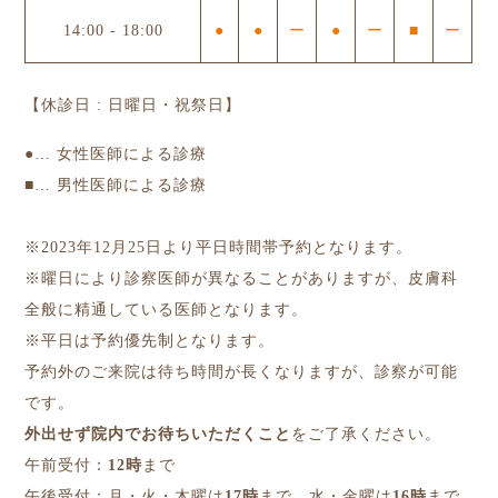
14:00
-
18:00
●
●
ー
●
ー
■
ー
【休診日 : 日曜日・祝祭日】
●
… 女性医師による診療
■
… 男性医師による診療
※2023年12月25日より平日時間帯予約となります。
※曜日により診察医師が異なることがありますが、皮膚科
全般に精通している医師となります。
※平日は予約優先制となります。
予約外のご来院は待ち時間が長くなりますが、診察が可能
です。
外出せず院内でお待ちいただくこと
をご了承ください。
午前受付：
12時
まで
午後受付：月・火・木曜は
17時
まで、水・金曜は
16時
まで